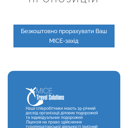
Безкоштовно прорахувати Ваш
MICE-захід
Наші співробітники мають 19-річний
досвід організації ділових подорожей
та індивідуальних подорожей
Ліцензія на право здійснення
туроператорської діяльності (виїзний