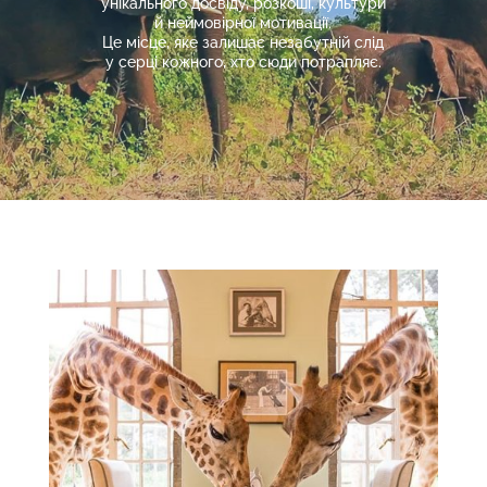
унікального досвіду, розкоші, культури
й неймовірної мотивації.
Це місце, яке залишає незабутній слід
у серці кожного, хто сюди потрапляє.