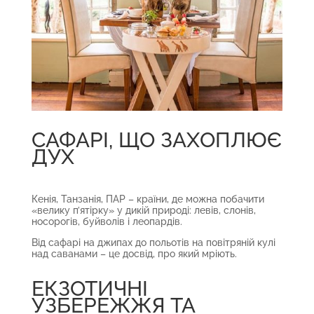
САФАРІ, ЩО ЗАХОПЛЮЄ
ДУХ
Кенія, Танзанія, ПАР – країни, де можна побачити
«велику п’ятірку» у дикій природі: левів, слонів,
носорогів, буйволів і леопардів.
Від сафарі на джипах до польотів на повітряній кулі
над саванами – це досвід, про який мріють.
ЕКЗОТИЧНІ
УЗБЕРЕЖЖЯ ТА