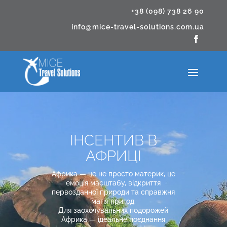
+38 (098) 738 26 90
info@mice-travel-solutions.com.ua
ІНСЕНТИВ В
АФРИЦІ
Африка — це не просто материк, це
емоція масштабу, відкриття
первозданної природи та справжня
магія пригод.
Для заохочувальних подорожей
Африка — ідеальне поєднання