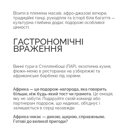
Візити в племена масаїв, афро-джазові вечори,
традиційні танці, рукоділля та історії біля багаття —
культурна глибина додає подорожі особливої
цінності.
ГАСТРОНОМІЧНІ
ВРАЖЕННЯ
Винні тури в Стелленбоші (ПАР), екзотична кухня,
ф’южн-меню в ресторанах на узбережжі та
африканське барбекю під зорями.
Африка — це подорож-нагорода, яка говорить
більше, ніж будь-який тост чи грамота.
Це емоція,
яку не забути. Подаруйте своїй команді або
партнерам подорож, що надихає, об’єднує і
залишається в серці назавжди.
Африка чекає — дикою, щирою, справжньою.
Готові до великої пригоди?