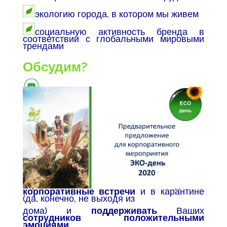
экологию города, в котором мы живем
социальную активность бренда в
соответствии с глобальными мировыми
трендами
Обсудим?
info@mice-travel-solutions.com.ua
0501470207
Пока карантин, можем просчитать
варианты на осень, чтобы у Вас все было
под рукой.
Кстати, есть варианты и на сейчас, если
не хотите ждать до осени
.
Нет, мы не предлагаем нарушать
карантин. Но можно делать
корпоративные встречи
и в карантине
(да, конечно, не выходя из
дома)
и
поддерживать
Ваших
сотрудников положительными
эмоциями
.