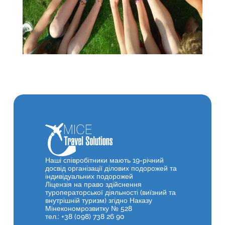
Наші співробітники мають 19-річний
досвід організації ділових подорожей та
індивідуальних подорожей
Ліцензія на право здійснення
туроператорської діяльності (виїзний та
внутрішній туризм) згідно Наказу
Мінекономрозвитку № 528
тел.: +38 (098) 738 26 90