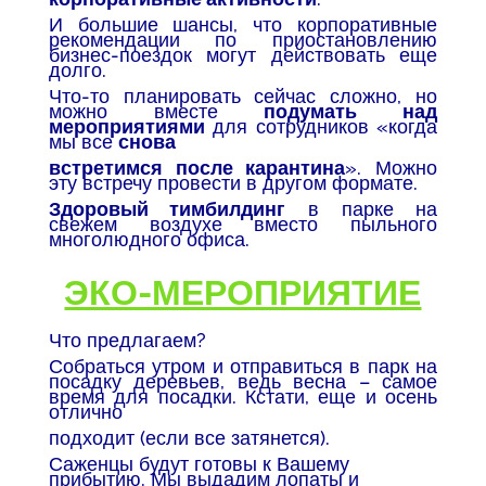
И большие шансы, что корпоративные
рекомендации по приостановлению
бизнес-поездок могут действовать еще
долго.
Что-то планировать сейчас сложно, но
можно вместе
подумать над
мероприятиями
для сотрудников «когда
мы все
снова
встретимся после карантина
». Можно
эту встречу провести в другом формате.
Здоровый тимбилдинг
в парке на
свежем воздухе вместо пыльного
многолюдного офиса.
ЭКО-МЕРОПРИЯТИЕ
Что предлагаем?
Собраться утром и отправиться в парк на
посадку деревьев, ведь весна – самое
время для посадки. Кстати, еще и осень
отлично
подходит (если все затянется).
Саженцы будут готовы к Вашему
прибытию. Мы выдадим лопаты и